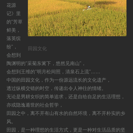
花源
记》里
的"芳草
鲜美，
落英缤
纷"，
田园文化
会想到
陶渊明的"采菊东篱下，悠然见南山"，
会想到王维的"明月松间照，清泉石上流"……
中国的田园文化，作为一份源远流长的文化遗产，
透过纵横交错的时空，传递出令人神往的情绪。
无论是男耕女织的简单追求，还是自给自足的生活理想，
亦或隐逸遁世的社会哲学，
田园之中，离不开有山有水的自然环境，离不开朴实的乡
风。
田园，是一种理想的生活方式，更是一种对生活品质的坚