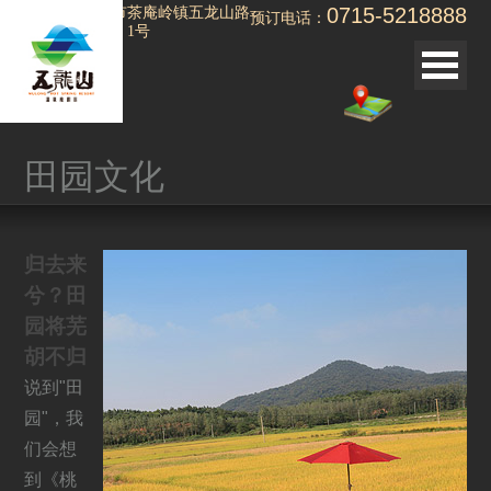
0715-5218888
湖北省赤壁市茶庵岭镇五龙山路
预订电话：
（温泉大道）1号
<< 返回
田园文化
品牌故事
三国文化
归去来
田园文化
兮？田
汤茶文化
园将芜
项目整体规划蓝图
胡不归
运动之美
说到"田
静谧之美
园"，我
们会想
野趣之美
到《桃
甜蜜之美