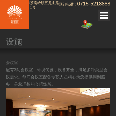
0715-5218888
湖北省赤壁市茶庵岭镇五龙山路
预订电话：
（温泉大道）1号
<< 返回
设施
关于春泉庄
客房和别墅
春泉庄美食
会议室
配有3间会议室，环境优雅，设备齐全，满足多种类型会
设施
议需求。每间会议室配备专职人员精心为您提供周到服
会议
务，是您理想的会晤场所。
婚礼
酒店荣誉